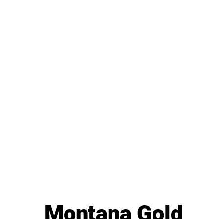
No.1 spray paint in
the WORLD
Montana Gold